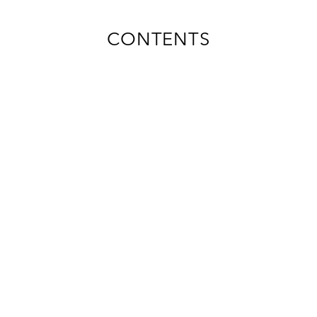
傘以外も包み込む、お家の相棒
CONTENTS