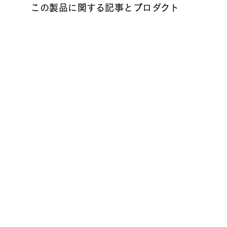
この製品に関する記事とプロダクト
うつくしく、主張せず、馴染むものを
DUE
- 日本の住居に合う家具を考える -
- 誰
料理や雑貨など「暮らし』をベースにしたスタ
2025
イリストの伊藤まさこさんと「ほぼ日」がいっ
に発表
しょにつくるネットのお店「weeksdays」。
わせた
DUENDEのインタビュー記事のご紹介です。
限定販