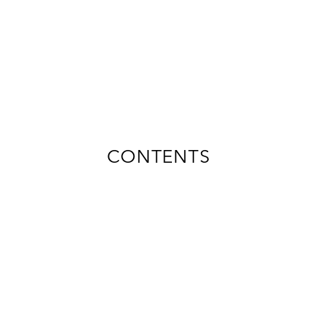
傘以外も包み込む、お家の相棒
CONTENTS