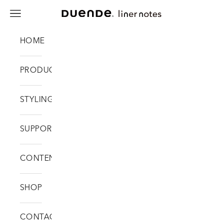
コンテンツへスキップ
メニュー
DUENDE liner notes
HOME
PRODUCTS
STYLING
SUPPORT
CONTENTS
SHOP
CONTACT