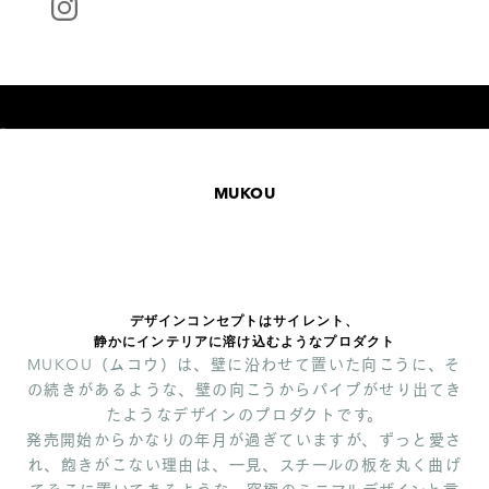
I18n Error: Missing interpolation value "page" for "項
I18n Error: Missing interpolation value "page" for "項
MUKOU
デザインコンセプトはサイレント、
静かにインテリアに溶け込むようなプロダクト
MUKOU（ムコウ）は、壁に沿わせて置いた向こうに、そ
の続きがあるような、壁の向こうからパイプがせり出てき
たようなデザインのプロダクトです。
発売開始からかなりの年月が過ぎていますが、ずっと愛さ
れ、飽きがこない理由は、一見、スチールの板を丸く曲げ