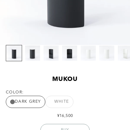
MUKOU
COLOR:
DARK GREY
WHITE
セール価格
¥16,500